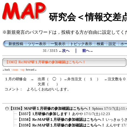
研究会＜情報交差
※新規発言のパスワードは，投稿する方が自由に設定してく
新規投稿
┃
ツリー表示
┃
一覧表示
┃
トピック表示
┃
検索
┃
設定
┃
ホ
｜
31 / 3315
←次へ
前へ→
【3365】Re:MAP研１月研修の参加確認はこちらへ！
←back
↑menu
↑top
forward→
１月の研修会 → 出席（ ◯ ）→弁当注文（ １ ） ←注文数を０
欠席（ ）
コメント： よろしくおねがいします。
【3356】MAP研１月研修の参加確認はこちらへ！
Sphinx
17/1/7(土) 11:
【3357】1月研修の参加します！
あやや
17/1/7(土) 12:23
【3358】Re:MAP研１月研修の参加確認はこちらへ！
いっきゅう
【3359】Re:MAP研１月研修の参加確認はこちらへ！
えんやす
17/