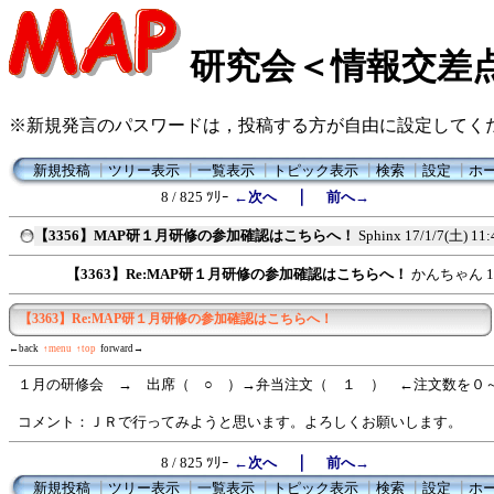
研究会＜情報交差
※新規発言のパスワードは，投稿する方が自由に設定してく
新規投稿
┃
ツリー表示
┃
一覧表示
┃
トピック表示
┃
検索
┃
設定
┃
ホ
｜
8 / 825 ﾂﾘｰ
←次へ
前へ→
【3356】MAP研１月研修の参加確認はこちらへ！
Sphinx
17/1/7(土) 11:
【3363】Re:MAP研１月研修の参加確認はこちらへ！
かんちゃん
1
【3363】Re:MAP研１月研修の参加確認はこちらへ！
←back
↑menu
↑top
forward→
１月の研修会 → 出席（ ○ ）→弁当注文（ １ ） ←注文数を０
コメント：ＪＲで行ってみようと思います。よろしくお願いします。
｜
8 / 825 ﾂﾘｰ
←次へ
前へ→
新規投稿
┃
ツリー表示
┃
一覧表示
┃
トピック表示
┃
検索
┃
設定
┃
ホ