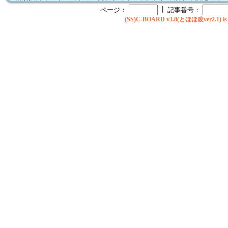
┃
ページ：
記事番号：
(SS)C-BOARD v3.8(とほほ改ver2.1) is 