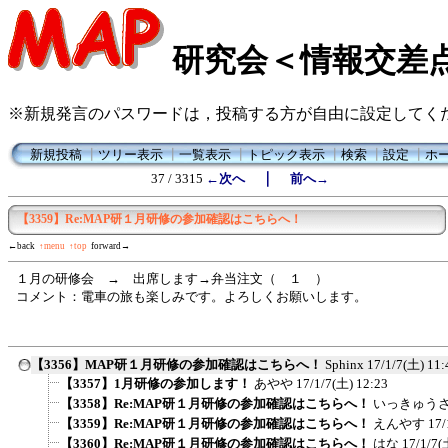
研究会＜情報交差
※新規発言のパスワードは，投稿する方が自由に設定してく
新規投稿
┃
ツリー表示
┃
一覧表示
┃
トピック表示
┃
検索
┃
設定
┃
ホ
｜
37 / 3315
←次へ
前へ→
【3359】Re:MAP研１月研修の参加確認はこちらへ！
←back
↑menu
↑top
forward→
１月の研修会 → 出席します→弁当注文（ １ ）
コメント：電車の旅も楽しみです。よろしくお願いします。
【3356】MAP研１月研修の参加確認はこちらへ！
Sphinx
17/1/7(土) 11:
【3357】1月研修の参加します！
あやや
17/1/7(土) 12:23
【3358】Re:MAP研１月研修の参加確認はこちらへ！
いっきゅう
【3359】Re:MAP研１月研修の参加確認はこちらへ！
えんやす
17/
【3360】Re:MAP研１月研修の参加確認はこちらへ！
はな
17/1/7(