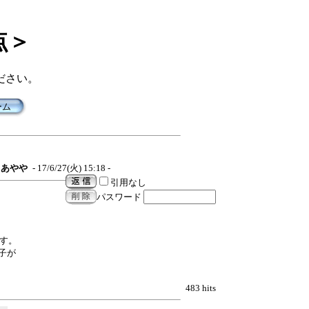
点＞
ださい。
ーム
あやや
- 17/6/27(火) 15:18 -
引用なし
パスワード
す。
子が
483 hits