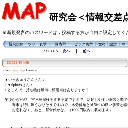
研究会＜情報交差
※新規発言のパスワードは，投稿する方が自由に設定してく
新規投稿
┃
ツリー表示
┃
一覧表示
┃
トピック表示
┃
検索
┃
設定
┃
ホ
｜
23 / 3315
←次へ
前へ→
【3373】持ち物
←back
↑menu
↑top
forward→
▼いっきゅうさんさん：
> ▼Sphinxさん：
> ところで，持ち物は服装に留意点はありますか？
午後からMAP、宮戸島探検をする予定ですので、活動しやすい服装と靴で
週末は特に暑くなりそうですので、水分補給と通気性の良い服装と帽
お忘れなく。あと、昼食代かな。（1000円以内に収めます）