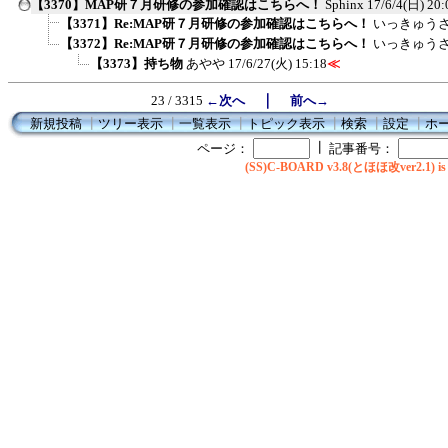
【3370】MAP研７月研修の参加確認はこちらへ！
Sphinx
17/6/4(日) 20:
【3371】Re:MAP研７月研修の参加確認はこちらへ！
いっきゅう
【3372】Re:MAP研７月研修の参加確認はこちらへ！
いっきゅう
【3373】持ち物
あやや
17/6/27(火) 15:18
≪
｜
23 / 3315
←次へ
前へ→
新規投稿
┃
ツリー表示
┃
一覧表示
┃
トピック表示
┃
検索
┃
設定
┃
ホ
┃
ページ：
記事番号：
(SS)C-BOARD v3.8(とほほ改ver2.1) is 