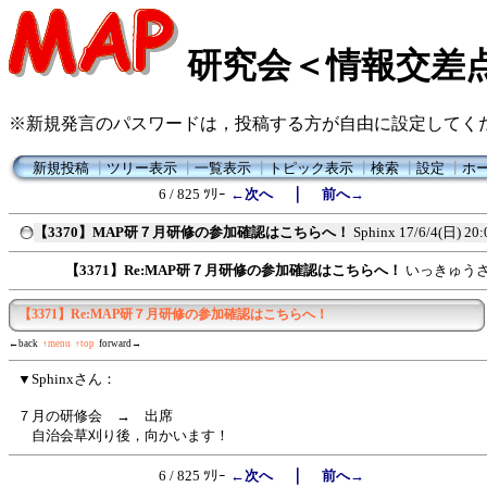
研究会＜情報交差
※新規発言のパスワードは，投稿する方が自由に設定してく
新規投稿
┃
ツリー表示
┃
一覧表示
┃
トピック表示
┃
検索
┃
設定
┃
ホ
｜
6 / 825 ﾂﾘｰ
←次へ
前へ→
【3370】MAP研７月研修の参加確認はこちらへ！
Sphinx
17/6/4(日) 20:
【3371】Re:MAP研７月研修の参加確認はこちらへ！
いっきゅう
【3371】Re:MAP研７月研修の参加確認はこちらへ！
←back
↑menu
↑top
forward→
▼Sphinxさん：
７月の研修会 → 出席
自治会草刈り後，向かいます！
｜
6 / 825 ﾂﾘｰ
←次へ
前へ→