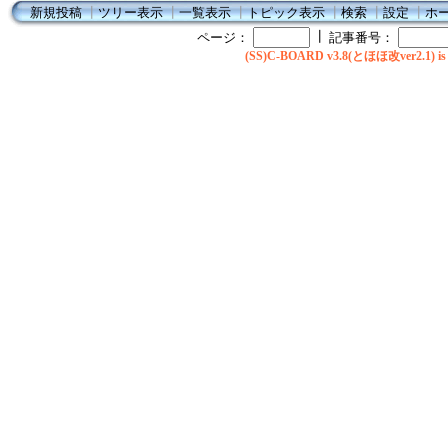
新規投稿
┃
ツリー表示
┃
一覧表示
┃
トピック表示
┃
検索
┃
設定
┃
ホ
┃
ページ：
記事番号：
(SS)C-BOARD v3.8(とほほ改ver2.1) is 