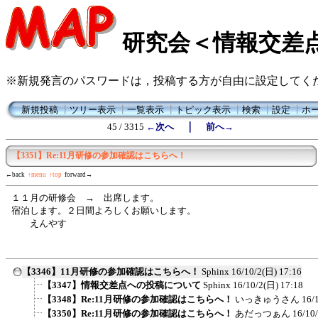
研究会＜情報交差
※新規発言のパスワードは，投稿する方が自由に設定してく
新規投稿
┃
ツリー表示
┃
一覧表示
┃
トピック表示
┃
検索
┃
設定
┃
ホ
｜
45 / 3315
←次へ
前へ→
【3351】Re:11月研修の参加確認はこちらへ！
←back
↑menu
↑top
forward→
１１月の研修会 → 出席します。
宿泊します。２日間よろしくお願いします。
えんやす
【3346】11月研修の参加確認はこちらへ！
Sphinx
16/10/2(日) 17:16
【3347】情報交差点への投稿について
Sphinx
16/10/2(日) 17:18
【3348】Re:11月研修の参加確認はこちらへ！
いっきゅうさん
16/
【3350】Re:11月研修の参加確認はこちらへ！
あだっつぁん
16/10