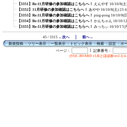
【3351】Re:11月研修の参加確認はこちらへ！
えんやす
16/10/8(土)
【3352】11月研修の参加確認はこちらへ！
あやや
16/10/8(土) 23:4
【3353】Re:11月研修の参加確認はこちらへ！
ping-pong
16/10/9(日
【3354】Re:11月研修の参加確認はこちらへ！
かんちゃん
16/10/1
【3355】Re:11月研修の参加確認はこちらへ！
みっちぃ
16/10/17(
｜
45 / 3315
←次へ
前へ→
新規投稿
┃
ツリー表示
┃
一覧表示
┃
トピック表示
┃
検索
┃
設定
┃
ホ
┃
ページ：
記事番号：
(SS)C-BOARD v3.8(とほほ改ver2.1) is 