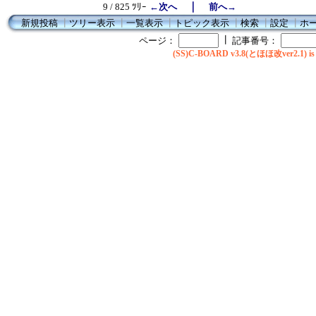
｜
9 / 825 ﾂﾘｰ
←次へ
前へ→
新規投稿
┃
ツリー表示
┃
一覧表示
┃
トピック表示
┃
検索
┃
設定
┃
ホ
┃
ページ：
記事番号：
(SS)C-BOARD v3.8(とほほ改ver2.1) is 