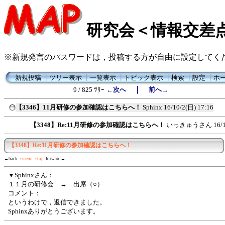
研究会＜情報交差
※新規発言のパスワードは，投稿する方が自由に設定してく
新規投稿
┃
ツリー表示
┃
一覧表示
┃
トピック表示
┃
検索
┃
設定
┃
ホ
｜
9 / 825 ﾂﾘｰ
←次へ
前へ→
【3346】11月研修の参加確認はこちらへ！
Sphinx
16/10/2(日) 17:16
【3348】Re:11月研修の参加確認はこちらへ！
いっきゅうさん
16/
【3348】Re:11月研修の参加確認はこちらへ！
←back
↑menu
↑top
forward→
▼Sphinxさん：
１１月の研修会 → 出席（○）
コメント：
というわけで，返信できました。
Sphinxありがとうございます。