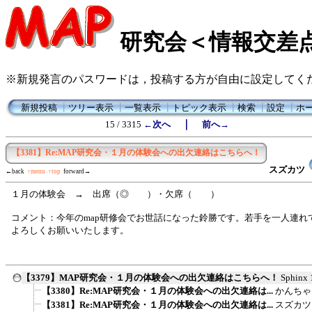
研究会＜情報交差
※新規発言のパスワードは，投稿する方が自由に設定してく
新規投稿
┃
ツリー表示
┃
一覧表示
┃
トピック表示
┃
検索
┃
設定
┃
ホ
｜
15 / 3315
←次へ
前へ→
【3381】Re:MAP研究会・１月の体験会への出欠連絡はこちらへ！
スズカツ
←back
↑menu
↑top
forward→
１月の体験会 → 出席（◎ ）・欠席（ ）
コメント：今年のmap研修会でお世話になった鈴勝です。若手を一人連れ
よろしくお願いいたします。
【3379】MAP研究会・１月の体験会への出欠連絡はこちらへ！
Sphinx
【3380】Re:MAP研究会・１月の体験会への出欠連絡は...
かんちゃ
【3381】Re:MAP研究会・１月の体験会への出欠連絡は...
スズカツ