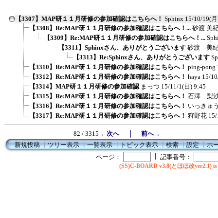
【3307】MAP研１１月研修の参加確認はこちらへ！
Sphinx
15/10/19(月
【3308】Re:MAP研１１月研修の参加確認はこちらへ！...
砂渡 美
【3309】Re:MAP研１１月研修の参加確認はこちらへ！...
Sph
【3311】Sphinxさん、ありがとうございます
砂渡 美紀(
【3313】Re:Sphinxさん、ありがとうございます
Sp
【3310】Re:MAP研１１月研修の参加確認はこちらへ！
ping-pong
【3312】Re:MAP研１１月研修の参加確認はこちらへ！
haya
15/10
【3314】MAP研１１月研修の参加確認
まっつ
15/11/1(日) 9:45
【3315】Re:MAP研１１月研修の参加確認はこちらへ！
石澤 梨
【3316】Re:MAP研１１月研修の参加確認はこちらへ！
いっきゅ
【3317】Re:MAP研１１月研修の参加確認はこちらへ！
狩野花
15/
｜
82 / 3315
←次へ
前へ→
新規投稿
┃
ツリー表示
┃
一覧表示
┃
トピック表示
┃
検索
┃
設定
┃
ホ
┃
ページ：
記事番号：
(SS)C-BOARD v3.8(とほほ改ver2.1) is 