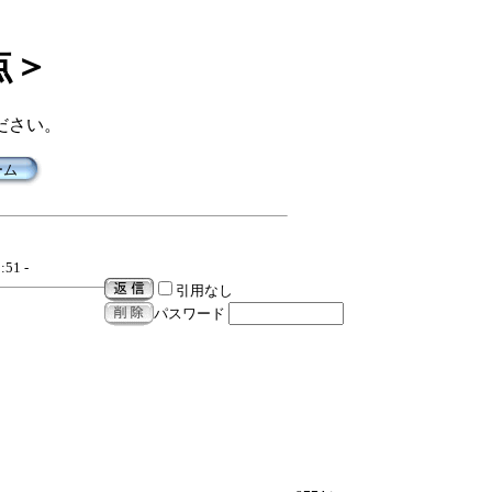
点＞
ださい。
ーム
:51 -
引用なし
パスワード