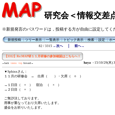
研究会＜情報交差
※新規発言のパスワードは，投稿する方が自由に設定してく
新規投稿
┃
ツリー表示
┃
一覧表示
┃
トピック表示
┃
検索
┃
設定
┃
ホ
｜
82 / 3315
←次へ
前へ→
【3312】Re:MAP研１１月研修の参加確認はこちらへ！
haya
- 15/10/29(木) 3
←back
↑menu
↑top
forward→
▼Sphinxさん：
１１月の研修会 → 出席（ ）・欠席（ ○ ）
→１日目（ × ） 宿泊 （ × ）
→２日目（ × ）
ご無沙汰しております。
用事が重なっており欠席いたします。
盛会をお祈りいたします。