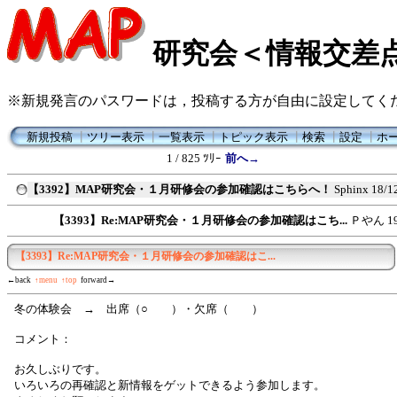
研究会＜情報交差
※新規発言のパスワードは，投稿する方が自由に設定してく
新規投稿
┃
ツリー表示
┃
一覧表示
┃
トピック表示
┃
検索
┃
設定
┃
ホ
1 / 825 ﾂﾘｰ
前へ→
【3392】MAP研究会・１月研修会の参加確認はこちらへ！
Sphinx
18/1
【3393】Re:MAP研究会・１月研修会の参加確認はこち...
Ｐやん
1
【3393】Re:MAP研究会・１月研修会の参加確認はこ...
←back
↑menu
↑top
forward→
冬の体験会 → 出席（○ ）・欠席（ ）
コメント：
お久しぶりです。
いろいろの再確認と新情報をゲットできるよう参加します。