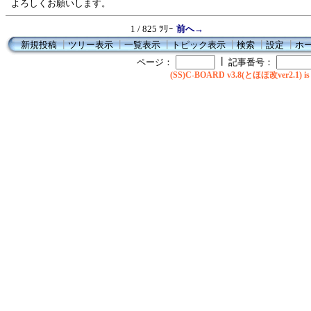
よろしくお願いします。
1 / 825 ﾂﾘｰ
前へ→
新規投稿
┃
ツリー表示
┃
一覧表示
┃
トピック表示
┃
検索
┃
設定
┃
ホ
┃
ページ：
記事番号：
(SS)C-BOARD v3.8(とほほ改ver2.1) is 